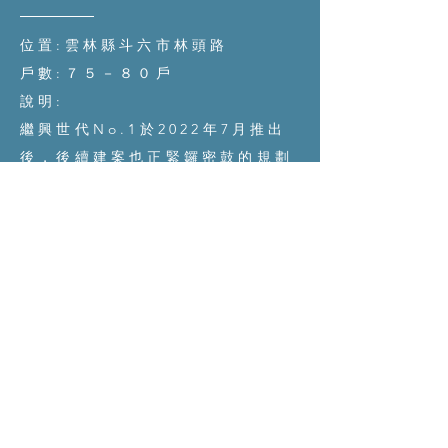
位置:雲林縣斗六市林頭路
戶數:７５－８０戶
說明:
繼興世代No.1於2022年7月推出
後，後續建案也正緊鑼密鼓的規劃
設計中，本案預計將興建兩棟地上
10層地下1層的住宅大樓，規劃為
單層四拼均質三房，戶戶邊間三面
通風採光，本案將採借過往各建案
在太陽能規劃、節能隔熱、防水永
續等的經驗，打造姮興開發於雲林
斗六地區的旗艦級產品。
(本案尚未取得建照)
回上一頁