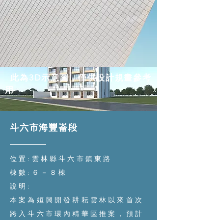
此為3D示意圖，僅供設計規畫參考
用
斗六市海豐崙段
位置:雲林縣斗六市鎮東路
棟數:６－８棟
說明:
本案為姮興開發耕耘雲林以來首次
跨入斗六市環內精華區推案，預計